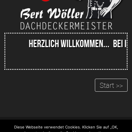
HERZLICH WILLKOMMEN...
BEI IH
Start >>
COPYRIGHT © 2015 by Dachdeckermeister Bert Wöller. Alle Rechte
Diese Webseite verwendet Cookies. Klicken Sie auf „OK,