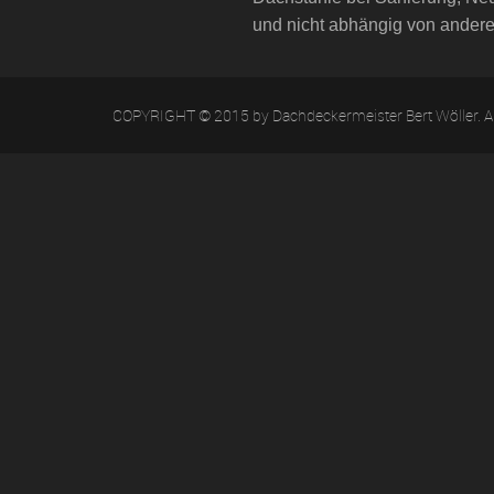
und nicht abhängig von ander
COPYRIGHT © 2015 by Dachdeckermeister Bert Wöller. Al