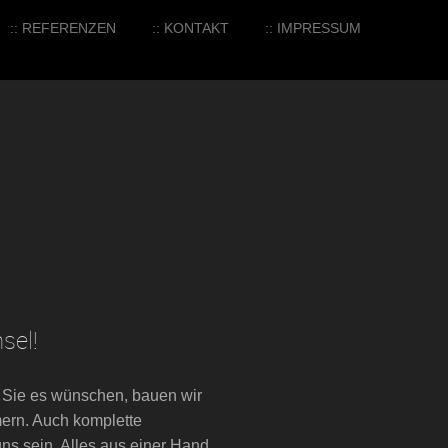
:: REFERENZEN
:: KONTAKT
:: IMPRESSUM
sel!
nn Sie es wünschen, bauen wir
ern. Auch komplette
s sein. Alles aus einer Hand