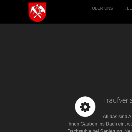
:: ÜBER UNS
:: 
Traufver
All das sind 
Ihnen Gauben ins Dach ein, wo
Dachstühle bei Sanierung, Neu