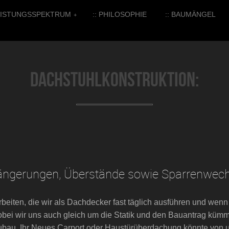
LEISTUNGSSPEKTRUM
:: PHILOSOPHIE
:: BAUMÄNGEL
+
Dachstuhlkonstruktion:
längerungen, Überstände sowie Sparrenwech
Arbeiten, die wir als Dachdecker fast täglich ausführen und we
bei wir uns auch gleich um die Statik und den Bauantrag kümm
bau, Ihr Neues Carport oder Haustürüberdachung könnte von un