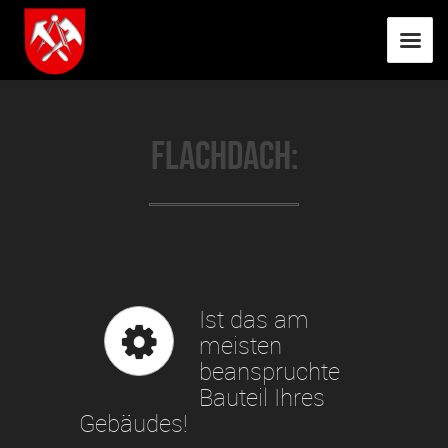
FLACHDACH:
Ist das am
meisten
beanspruchte
Bauteil Ihres
Gebäudes!