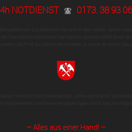
24h NOTDIENST
0173. 38 93 0
bengebiet des Dachdeckers hat sich in den letzten Jahren stark 
 der Dachdecker nicht mehr nur Dächer, sondern steht Ihnen al
rtner und Profi für zahlreiche Arbeiten in sowie an Ihrem Haus
Bauherr oder Architekt bedeutet das, keine mehrfache Terminkoo
en Handwerkern und keine Verzögerungen durch falsche Abspr
– Alles aus einer Hand! –