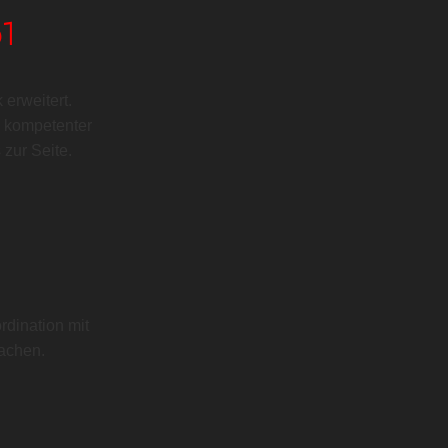
61
erweitert.
s kompetenter
 zur Seite.
rdination mit
achen.