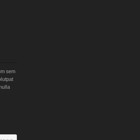
sum sem
lutpat
nulla