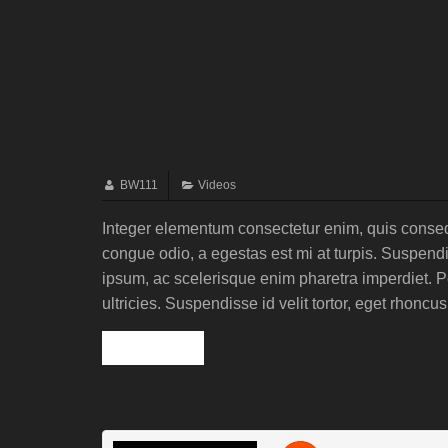
Post with video entry
BW111
Videos
Integer elementum consectetur enim, quis consequ
congue odio, a egestas est mi at turpis. Suspen
ipsum, ac scelerisque enim pharetra imperdiet. P
ultricies. Suspendisse id velit tortor, eget rhoncus
Read more »