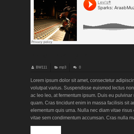
Post with player entry
BW111
mp3
0
Lorem ipsum dolor sit amet, consectetur adipisci
volutpat varius. Suspendisse euismod lectus non 
ac leo leo, at fermentum ipsum. Duis eu pulvinar
quam. Cras tincidunt enim in massa facilisis sit a
elementum quis urna. Nulla nec diam vitae risus c
vitae sem condimentum accumsan. Cras nulla maur
Read more »