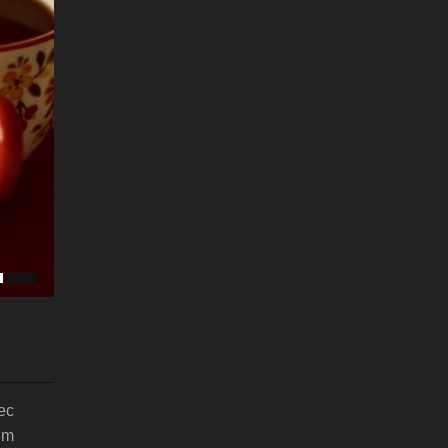
ec
sum