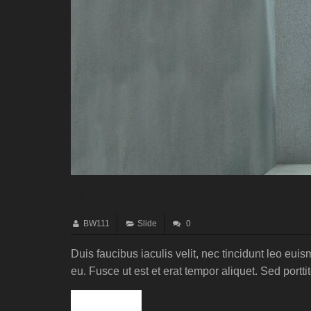
Duis faucibus iaculis velit
BW111
Slide
0
Duis faucibus iaculis velit, nec tincidunt leo e
eu. Fusce ut est et erat tempor aliquet. Sed porttito
Read more »