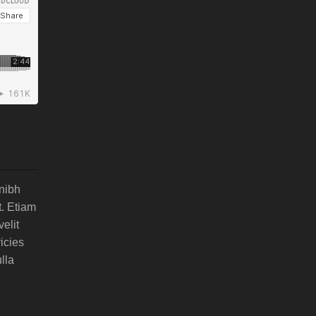
 nibh
t. Etiam
elit
icies
lla