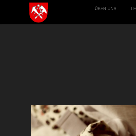
:: ÜBER UNS
:: 