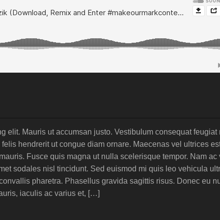
ng elit. Mauris ut accumsan justo. Vestibulum consequat feugiat
felis hendrerit ut congue diam ornare. Maecenas vel ultrices es
 mauris. Fusce quis magna ut nulla scelerisque tempor. Nam ac v
met sodales nisl tincidunt. Sed euismod mi quis leo vehicula ultr
onvallis pharetra. Phasellus gravida sagittis risus. Donec eu nu
is, iaculis ac varius et, […]