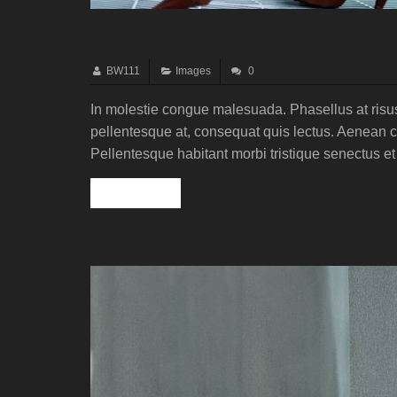
Post with image entry
BW111
Images
0
In molestie congue malesuada. Phasellus at risus
pellentesque at, consequat quis lectus. Aenean con
Pellentesque habitant morbi tristique senectus e
Read more »