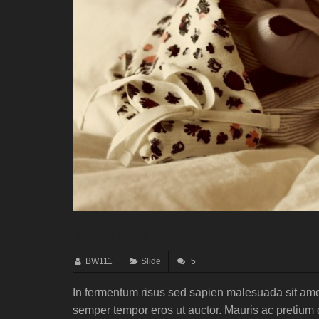
Post with slide entry
BW111
Slide
5
In fermentum risus sed sapien malesuada sit amet
semper tempor eros ut auctor. Mauris ac pretium du