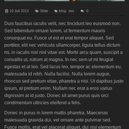
10 Juli 2013
Slide
blog
seo
0
,
Duis faucibus iaculis velit, nec tincidunt leo euismod non.
Sed bibendum ornare lorem, ut fermentum mauris
consequat eu. Fusce ut est et erat tempor aliquet. Sed
porttitor, elit nec vehicula ullamcorper, ligula tellus dictum
mi, in iaculis nisl nisl vitae est. Morbi arcu quam, suscipit a
convallis ut, rutrum at magna. In nec sem ut mi feugiat
egestas et at leo. Sed lacus leo, tempor ac elementum eu,
malesuada id nibh. Nulla facilisi. Nulla lorem augue,
rhoncus sed pretium vitae, pharetra a nisi. Ut dapibus justo
ipsum, at pretium enim. Nullam nec erat a eros varius
dignissim at id justo. Donec sit amet purus quis orci
condimentum ultricies eleifend a felis.
Donec in purus in lorem mattis pharetra. Maecenas
malesuada gravida dui, vel ornare ante pulvinar sed.
Fusce mollis, erat vel placerat aliquet, dui nisl elementum